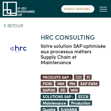
ESPACE PARTENAIRE
RETOUR
HRC CONSULTING
Votre solution SAP optimisée
aux processus métiers
Supply Chain et
Maintenance
PRODUITS SAP :
CO
FI
FIORI
MM
PM
SAP EWM
SAPUI5
SD
WM
SOLUTIONS SAP :
ECC6
Maintenance
Production
Qualité
S/4HANA