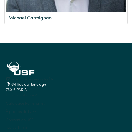
Michaël Carmignani
lelieu.partenaires@usf.fr
64 Rue du Ranelagh
75016 PARIS
Le lieu c'est quoi ?
Catalogue Partenaires
À propos de l'USF
Convention USF
Site web USF