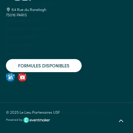
lelieu.partenaires@usf.fr
64 Rue du Ranelagh
75016 PARIS
Le lieu c'est quoi ?
Catalogue Partenaires
À propos de l'USF
Convention USF
Site web USF
FORMULES DISPONIBLES
Linke
Yout
din
ube
© 2025 Le Lieu Partenaires USF
Manage your GDPR options
Powered by