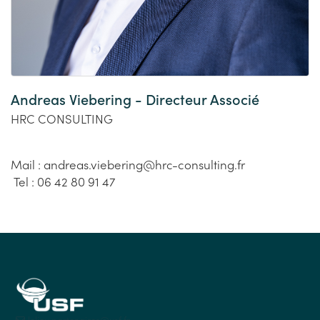
Andreas Viebering - Directeur Associé
HRC CONSULTING
Mail : andreas.viebering@hrc-consulting.fr
Tel : 06 42 80 91 47
lelieu.partenaires@usf.fr