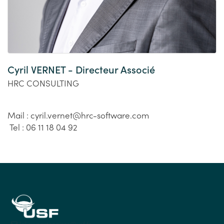
Cyril VERNET - Directeur Associé
HRC CONSULTING
Mail : cyril.vernet@hrc-software.com
Tel : 06 11 18 04 92
lelieu.partenaires@usf.fr