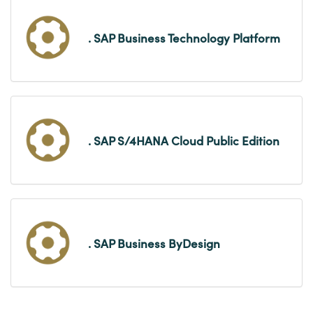
. SAP Business Technology Platform
. SAP S/4HANA Cloud Public Edition
. SAP Business ByDesign