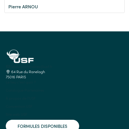
Pierre ARNOU
lelieu.partenaires@usf.fr
64 Rue du Ranelagh
75016 PARIS
Le lieu c'est quoi ?
Catalogue Partenaires
À propos de l'USF
Convention USF
Site web USF
FORMULES DISPONIBLES