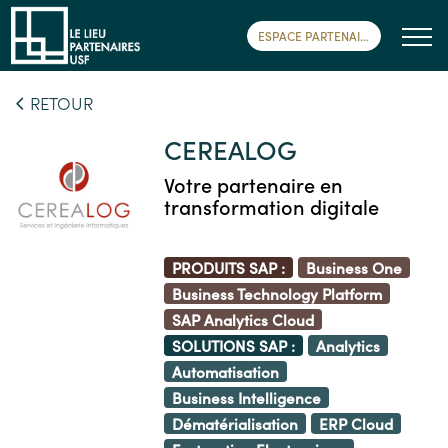
ESPACE PARTENAIRE
RETOUR
CEREALOG
Votre partenaire en
transformation digitale
PRODUITS SAP :
Business One
Business Technology Platform
SAP Analytics Cloud
SOLUTIONS SAP :
Analytics
Automatisation
Business Intelligence
Dématérialisation
ERP Cloud