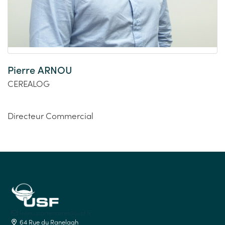
Pierre ARNOU
CEREALOG
Directeur Commercial
lelieu.partenaires@usf.fr
64 Rue du Ranelagh