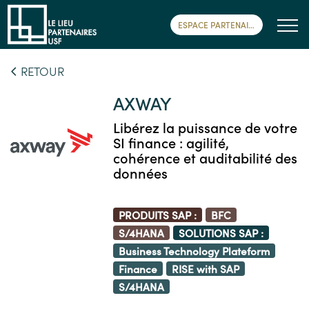
ESPACE PARTENAIRE
RETOUR
AXWAY
Libérez la puissance de votre
SI finance : agilité,
cohérence et auditabilité des
données
PRODUITS SAP :
BFC
S/4HANA
SOLUTIONS SAP :
Business Technology Plateform
Finance
RISE with SAP
S/4HANA