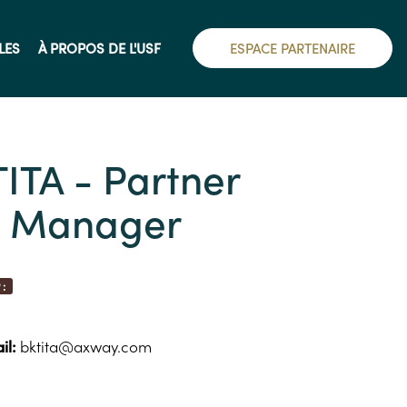
LES
À PROPOS DE L'USF
ESPACE PARTENAIRE
ITA - Partner
g Manager
:
l:
bktita@axway.com