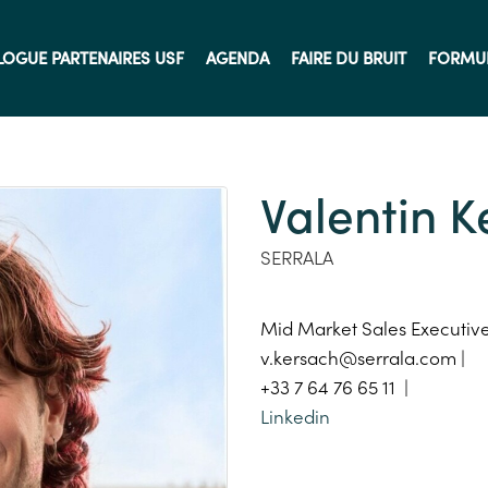
LOGUE PARTENAIRES USF
AGENDA
FAIRE DU BRUIT
FORMU
Valentin K
SERRALA
Mid Market Sales Executive
v.kersach@serrala.com |
+33 7 64 76 65 11 |
Linkedin