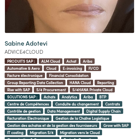
Sabine Adotevi
ADVICE4CLOUD
PRODUITS SAP :
ALM Cloud
Achat
Ariba
Automative & Aero
Cloud
E-invoicing
FI/CO
Facture électronique
Financial Consolidation
Group Reporting Data Collection
HANA Cloud
Reporting
Rise with SAP
S/4 Procurement
S/4HANA Private Cloud
SOLUTIONS SAP :
Achats
Analytics
Ariba
BTP
Centre de Compétences
Conduite du changement
Contrats
Contrôle de gestion
Data Management
Digital Supply Chain
Facturation Electronique
Gestion de la Chaîne Logistique
Gestion des achatas et de la gestion des fournisseurs
Grow with SAP
IT costing
Migration S/4
Migration vers le Cloud