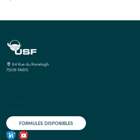
lelieu.partenaires@usf.fr
64 Rue du Ranelagh
75016 PARIS
Le lieu c'est quoi ?
Catalogue Partenaires
À propos de l'USF
Convention USF
Site web USF
FORMULES DISPONIBLES
Linke
Yout
din
ube