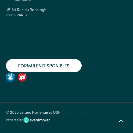
lelieu.partenaires@usf.fr
64 Rue du Ranelagh
75016 PARIS
Le lieu c'est quoi ?
Catalogue Partenaires
À propos de l'USF
Convention USF
Site web USF
FORMULES DISPONIBLES
Linke
Yout
din
ube
© 2025 Le Lieu Partenaires USF
Manage your GDPR options
Powered by