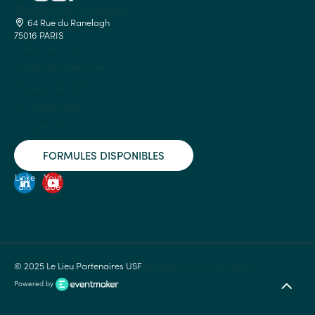
lelieu.partenaires@usf.fr
64 Rue du Ranelagh
75016 PARIS
Le lieu c'est quoi ?
Catalogue Partenaires
À propos de l'USF
Convention USF
Site web USF
FORMULES DISPONIBLES
Linke
Yout
din
ube
© 2025 Le Lieu Partenaires USF
Manage your GDPR options
Powered by