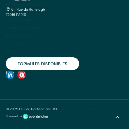
lelieu.partenaires@usf.fr
64 Rue du Ranelagh
75016 PARIS
Le lieu c'est quoi ?
Catalogue Partenaires
À propos de l'USF
Convention USF
Site web USF
FORMULES DISPONIBLES
Linke
Yout
din
ube
© 2025 Le Lieu Partenaires USF
Manage your GDPR options
Powered by