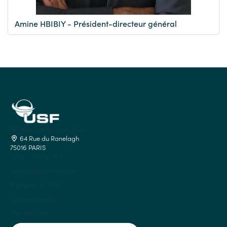
Amine HBIBIY - Président-directeur général
lelieu.partenaires@usf.fr
64 Rue du Ranelagh
75016 PARIS
Le lieu c'est quoi ?
Catalogue Partenaires
À propos de l'USF
Convention USF
Site web USF