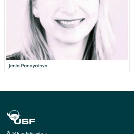
Jenia Panayatova
lelieu.partenaires@usf.fr
64 Rue du Ranelagh