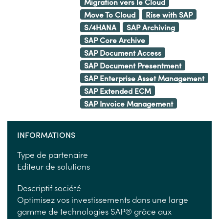
Migration vers le Cloud
Move To Cloud
Rise with SAP
S/4HANA
SAP Archiving
SAP Core Archive
SAP Document Access
SAP Document Presentment
SAP Enterprise Asset Management
SAP Extended ECM
SAP Invoice Management
INFORMATIONS
Type de partenaire
Editeur de solutions
Descriptif société
Optimisez vos investissements dans une large
gamme de technologies SAP® grâce aux