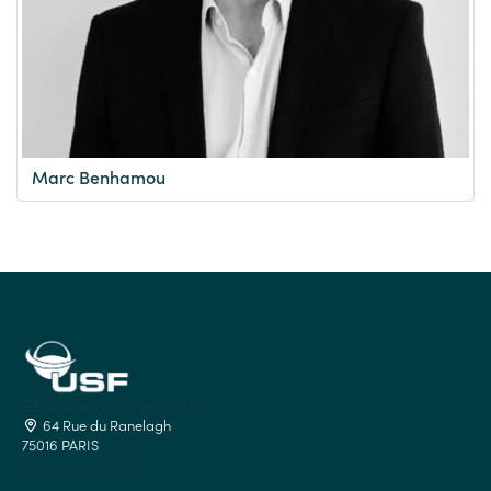
Marc Benhamou
lelieu.partenaires@usf.fr
64 Rue du Ranelagh
75016 PARIS
Le lieu c'est quoi ?