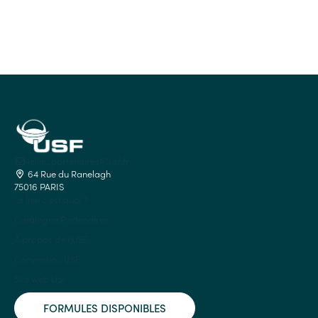
lelieu.partenaires@usf.fr
64 Rue du Ranelagh
75016 PARIS
Le lieu c'est quoi ?
Catalogue Partenaires
À propos de l'USF
Convention USF
Site web USF
FORMULES DISPONIBLES