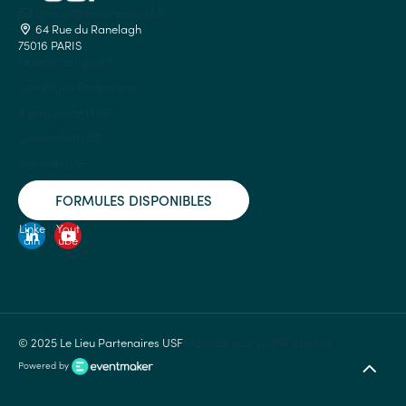
lelieu.partenaires@usf.fr
64 Rue du Ranelagh
75016 PARIS
Le lieu c'est quoi ?
Catalogue Partenaires
À propos de l'USF
Convention USF
Site web USF
FORMULES DISPONIBLES
Linke
Yout
din
ube
© 2025 Le Lieu Partenaires USF
Manage your GDPR options
Powered by